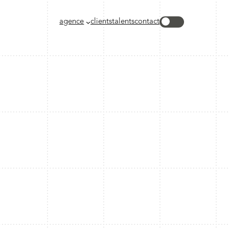
agence
clients
talents
contact