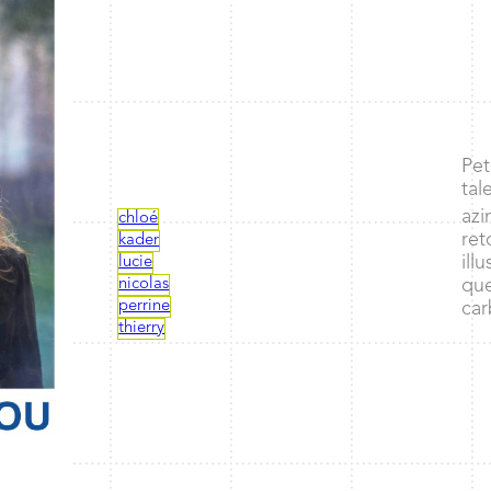
Pet
tal
azi
chloé
ret
kader
ill
lucie
nicolas
que
perrine
car
thierry