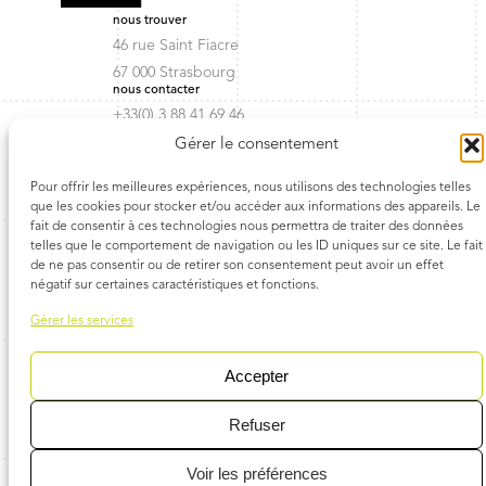
nous trouver
46 rue Saint Fiacre
67 000 Strasbourg
nous contacter
+33(0) 3 88 41 69 46
contact@troisetplus.com
Gérer le consentement
agence
esprit d’équipe
Pour offrir les meilleures expériences, nous utilisons des technologies telles
disque d’or
que les cookies pour stocker et/ou accéder aux informations des appareils. Le
team
fait de consentir à ces technologies nous permettra de traiter des données
clients
telles que le comportement de navigation ou les ID uniques sur ce site. Le fait
talents
de ne pas consentir ou de retirer son consentement peut avoir un effet
contact
négatif sur certaines caractéristiques et fonctions.
Mentions légales
Gérer les services
Instagram
Facebook
LinkedIn
YouTub
Accepter
Refuser
Voir les préférences