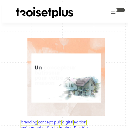
branding
concept pub
digital
édition
évènementiel & retail
motion & vidéo