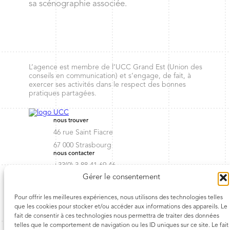
sa scénographie associée.
L’agence est membre de l’UCC Grand Est (Union des
conseils en communication) et s’engage, de fait, à
exercer ses activités dans le respect des bonnes
pratiques partagées.
nous trouver
46 rue Saint Fiacre
67 000 Strasbourg
nous contacter
+33(0) 3 88 41 69 46
Gérer le consentement
contact@troisetplus.com
agence
esprit d’équipe
Pour offrir les meilleures expériences, nous utilisons des technologies telles
disque d’or
que les cookies pour stocker et/ou accéder aux informations des appareils. Le
team
fait de consentir à ces technologies nous permettra de traiter des données
clients
telles que le comportement de navigation ou les ID uniques sur ce site. Le fait